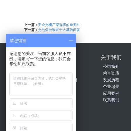
上一篇：
安全光栅厂家选择的重要性
下一篇：
光电保护装置十大基础问答
请您留言
感谢您的关注，当前客服人员不在
产品中心
关于我们
线，请填写一下您的信息，我们会
尽快和您联系。
HA系列安全光栅
公司简介
HD检测系列安全光栅
荣誉资质
HE车辆分离系列安全光栅
发展历程
HNE15系列安全光栅
企业愿景
HNG系列安全光栅
应用案例
HN系列安全光栅
联系我们
HSL系列非标安全光栅